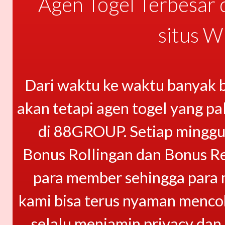
Agen Togel Terbesar 
situs 
Dari waktu ke waktu banyak b
akan tetapi agen togel yang pa
di 88GROUP. Setiap mingg
Bonus Rollingan dan Bonus Re
para member sehingga para m
kami bisa terus nyaman men
selalu menjamin privacy da