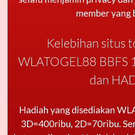
member yang be
Kelebihan situs t
WLATOGEL88 BBFS 10 
dan HA
Hadiah yang disediakan WL
3D=400ribu, 2D=70ribu. Semu